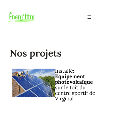
Aller
au
contenu
Nos projets
Installé:
Equipement
photovoltaïque
sur le toit du
centre sportif de
Virginal